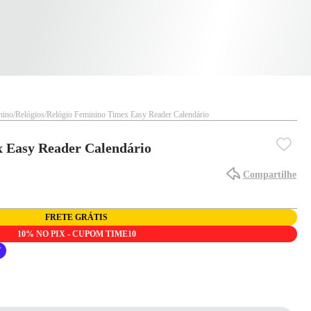
nino
Relógios
Relógio Feminino Timex Easy Reader Calendário
x Easy Reader Calendário
Compartilhe
FRETE GRÁTIS
10% NO PIX - CUPOM TIME10
F