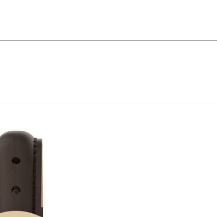
inino é sinônimo de delicadeza e elegância. O mostrador de cor branca exibe n
a em aço, também em tom dourado, possui um fecho tipo trava de segurança, g
mecanismo interno contra agentes externos
ado e com a utilidade do calendário. É uma peça charmosa que adiciona um toqu