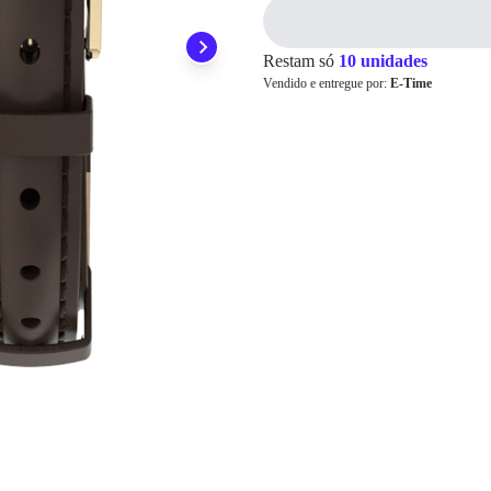
3x
R$ 83,00
4x
R$ 62,25
Cartão de
5x
R$ 49,80
Crédito
6x
R$ 41,50
Restam só
10 unidades
7x
R$ 35,57
Vendido e entregue por:
E-Time
8x
R$ 31,12
9x
R$ 27,66
10x
R$ 24,90
11x
R$ 22,63
12x
R$ 20,75
13x
R$ 20,50
14x
R$ 19,13
15x
R$ 17,94
16x
R$ 16,90
17x
R$ 15,98
18x
R$ 15,17
19x
R$ 14,44
20x
R$ 13,78
21x
R$ 13,19