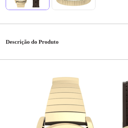
Descrição do Produto
Com uma caixa redonda de apenas 25mm em metal especial, este relógio fem
analógico e incluindo a funcionalidade de calendário.
Os detalhes em dourado conferem um toque luxuoso ao acessório. A pulseir
caixa parafusado demonstra o cuidado com a durabilidade e a proteção do 
Este modelo é ideal para mulheres que buscam um relógio pequeno, sofistic
roupa com um acessório atemporal e funcional.