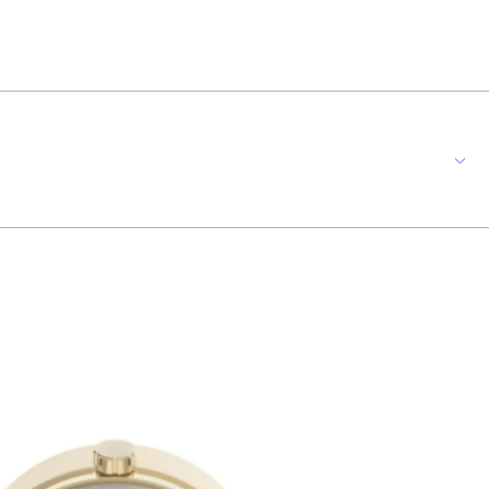
úmeros completos, facilitando a visualização das horas no formato
arantindo que o relógio permaneça firme e seguro no pulso. O fundo de
e de brilho sutil ao visual. Perfeito para complementar qualquer guarda-