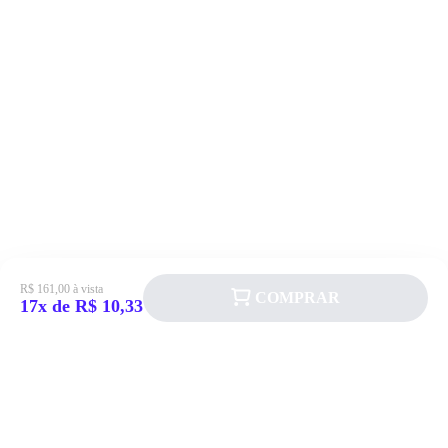
R$ 161,00 à vista
COMPRAR
17x de R$ 10,33
Siga a Allever nas redes sociais!