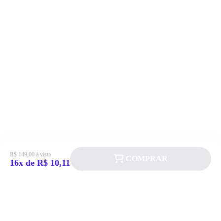
R$ 149,00 à vista
COMPRAR
16x de R$ 10,11
Siga a Allever nas redes sociais!