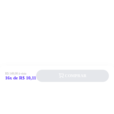
R$ 149,00 à vista
COMPRAR
16x de R$ 10,11
Siga a Allever nas redes sociais!