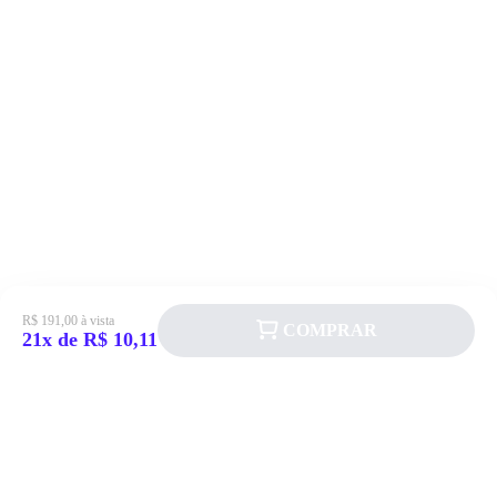
R$ 191,00 à vista
COMPRAR
21x de R$ 10,11
Siga a Allever nas redes sociais!