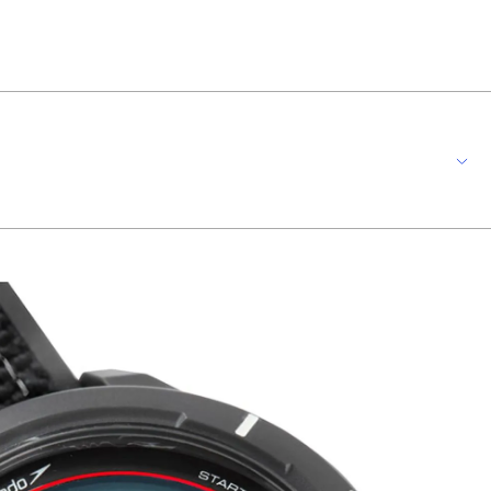
nta uma caixa redonda de 47mm em PU, com um design todo preto que
s e metas.
. Com resistência à água de 5 ATM, o relógio está apto para enfrentar treinos
 quem quer unir tecnologia, funcionalidade e estilo em um único acessório.