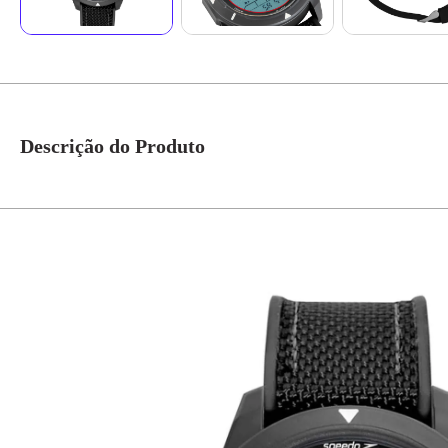
Descrição do Produto
O Relógio Masculino Speedo com Pedômetro é a ferramenta definitiva par
confere um visual esportivo e focado. O mostrador digital foi projetado pa
A pulseira de nylon preta é extremamente leve e resistente, ideal para a prá
na chuva ou natação superficial. O fundo parafusado reforça a estrutura, ga
Mais que um simples relógio, este Speedo funciona como um parceiro de tre
Mantenha o foco em seus objetivos com este relógio esportivo e tecnológic