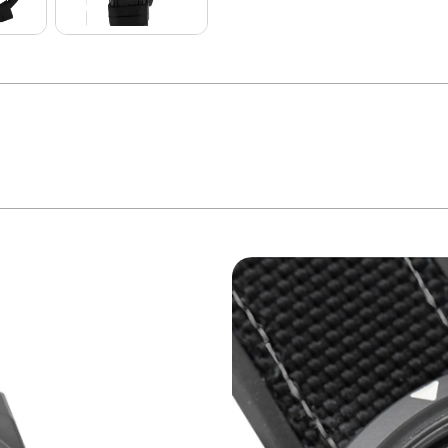
a o homem que busca um estilo de vida ativo e monitorado. O modelo aprese
ra destacar a função de pedômetro, facilitando o acompanhamento de seus passo
tica de esportes, garantindo conforto e um ajuste firme com seu fecho de fivela
rantindo maior durabilidade.
ino, incentivando o movimento e a superação de limites. É a escolha certa para
o.