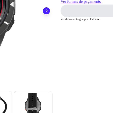
Ver formas de pagamento
ainda conta com a devolução grátis em até 7 dias.
2x
R$ 95,50
3x
R$ 63,66
4x
R$ 47,75
Cartão de
5x
R$ 38,20
Crédito
Vendido e entregue por:
E-Time
6x
R$ 31,83
7x
R$ 27,28
8x
R$ 23,87
9x
R$ 21,22
10x
R$ 19,10
11x
R$ 17,36
12x
R$ 15,91
13x
R$ 15,73
14x
R$ 14,67
15x
R$ 13,76
16x
R$ 12,96
17x
R$ 12,26
18x
R$ 11,63
19x
R$ 11,07
20x
R$ 10,57
21x
R$ 10,11