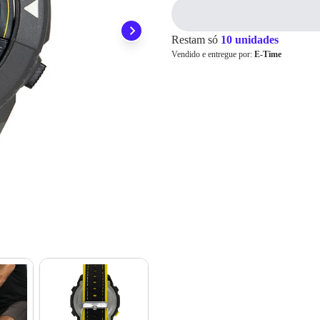
preocupar em pagar o imposto de importação quando seu pedido chegar, você
1x
R$ 161,00
ainda conta com a devolução grátis em até 7 dias.
2x
R$ 80,50
3x
R$ 53,66
Restam só
10 unidades
4x
R$ 40,25
Cartão de
Vendido e entregue por:
E-Time
5x
R$ 32,20
Crédito
6x
R$ 26,83
7x
R$ 23,00
8x
R$ 20,12
9x
R$ 17,88
10x
R$ 16,10
11x
R$ 14,63
12x
R$ 13,41
13x
R$ 13,25
14x
R$ 12,37
15x
R$ 11,60
16x
R$ 10,93
17x
R$ 10,33