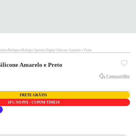
ulino
Relógios
Relógio Speedo Digital Silicone Amarelo e Preto
Silicone Amarelo e Preto
Compartilhe
FRETE GRÁTIS
10% NO PIX - CUPOM TIME10
F