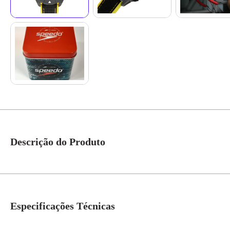
Descrição do Produto
O relógio masculino Speedo digital modelo esportivo combina resistência 
relógio. Com uma caixa robusta de 5 cm de diâmetro, ele oferece um ajuste c
mais praticidade, o fecho de fivela permite um ajuste fácil e seguro, tornan
Especificações Técnicas