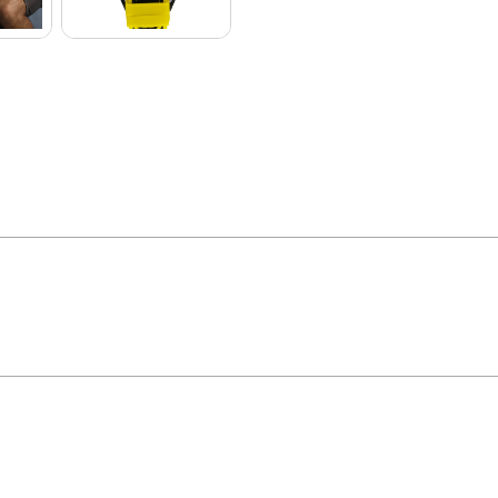
e estilo em um design moderno. Seu mostrador e pulseira trazem detalhes em am
onfortável para todos os tamanhos de pulso. A pulseira, feita de nylon super r
do este relógio a escolha ideal para quem busca um acessório funcional e de esti