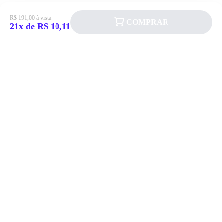
R$ 191,00 à vista
COMPRAR
21x de R$ 10,11
Siga a Allever nas redes sociais!
Atendimento
Fale Conosco