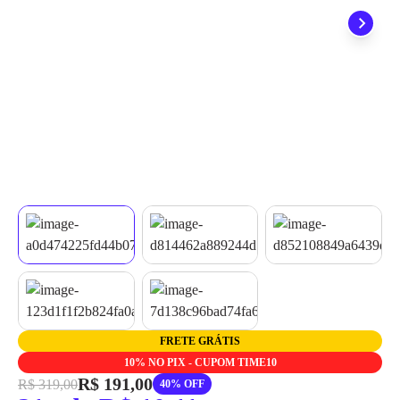
quando seu pedido chegar, você ainda conta com a devolução
grátis em até 7 dias.
FRETE GRÁTIS
10% NO PIX - CUPOM TIME10
R$ 191,00
R$ 319,00
40% OFF