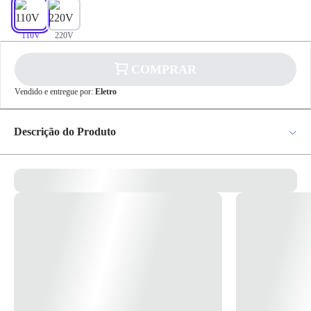
✕
110V
220V
pagamento
R$ 52,95
no PIX
COMPRAR
Para pagamento via PIX será gerada uma chave
Vendido e entregue por:
Eletro
e um QR Code ao finalizar o processo de
compra.
Pix
Descrição do Produto
Resistencia para Chuveiro Duo Shower - 110v 5500w - 220v 7500w
*Imagem meramente Ilustrativa
Cartão de
Crédito