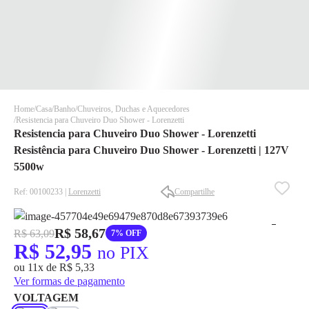
Home
Casa
Banho
Chuveiros, Duchas e Aquecedores
Resistencia para Chuveiro Duo Shower - Lorenzetti
Resistencia para Chuveiro Duo Shower - Lorenzetti
Resistência para Chuveiro Duo Shower - Lorenzetti | 127V
5500w
Ref: 00100233 |
Lorenzetti
Compartilhe
✕
✕
✕
R$ 58,67
R$ 63,09
7% OFF
DISPONÍVEL APENAS PARA CPF
R$ 52,95
no PIX
Na Eletrotrafo sua compra já vem com o imposto pago, e você
ou 11x de R$ 5,33
não precisa se preocupar em pagar o imposto de importação
Ver formas de pagamento
quando seu pedido chegar, você ainda conta com a devolução
VOLTAGEM
grátis em até 7 dias.