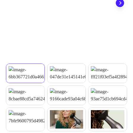
não precisa se preocupar em pagar o imposto de importação
quando seu pedido chegar, você ainda conta com a devolução
grátis em até 7 dias.