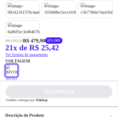
R$ 479,90
R$ 699,90
31% OFF
21x de R$ 25,42
Ver formas de pagamento
VOLTAGEM
BIVOLT
COMPRAR
✕
pagamento
Vendido e entregue por:
Polishop
Parcelamento
Valor da Parcela
1x
R$ 479,90
Descrição do Produto