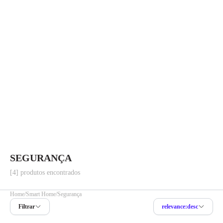
SEGURANÇA
[4] produtos encontrados
Home
Smart Home
Segurança
Filtrar
relevance:desc