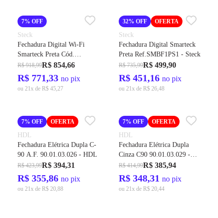
7% OFF
32% OFF
OFERTA
Steck
Steck
Fechadura Digital Wi-Fi
Fechadura Digital Smarteck
Smarteck Preta Cód.
Preta Ref.SMBF1PS1 - Steck
SLOCK3PS1 – Steck
R$ 854,66
R$ 499,90
R$ 918,99
R$ 735,99
R$ 771,33
R$ 451,16
no pix
no pix
ou 21x de R$ 45,27
ou 21x de R$ 26,48
7% OFF
OFERTA
7% OFF
OFERTA
HDL
HDL
Fechadura Elétrica Dupla C-
Fechadura Elétrica Dupla
90 A.F. 90.01.03.026 - HDL
Cinza C90 90.01.03.029 -
HDL
R$ 394,31
R$ 385,94
R$ 423,99
R$ 414,99
R$ 355,86
R$ 348,31
no pix
no pix
ou 21x de R$ 20,88
ou 21x de R$ 20,44