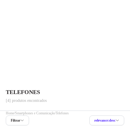
TELEFONES
[4] produtos encontrados
Home
Smartphones e Comunicação
Telefones
Filtrar
relevance:desc