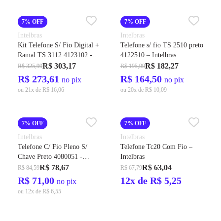
7% OFF
7% OFF
Intelbras
Intelbras
Kit Telefone S/ Fio Digital +
Telefone s/ fio TS 2510 preto
Ramal TS 3112 4123102 -
4122510 – Intelbras
Intelbras
R$ 303,17
R$ 182,27
R$ 325,99
R$ 195,99
R$ 273,61
R$ 164,50
no pix
no pix
ou 21x de R$ 16,06
ou 20x de R$ 10,09
7% OFF
7% OFF
Intelbras
Intelbras
Telefone C/ Fio Pleno S/
Telefone Tc20 Com Fio –
Chave Preto 4080051 -
Intelbras
Intelbras
R$ 78,67
R$ 63,04
R$ 84,59
R$ 67,79
R$ 71,00
12x de R$ 5,25
no pix
ou 12x de R$ 6,55