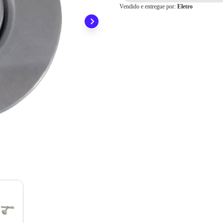
Vendido e entregue por:
Eletro
ainda conta com a devolução grátis em até 7 dias.
Para pagamento via PIX será gerada uma chave e um QR
Code ao finalizar o processo de compra.
Pix
Cartão de
Crédito