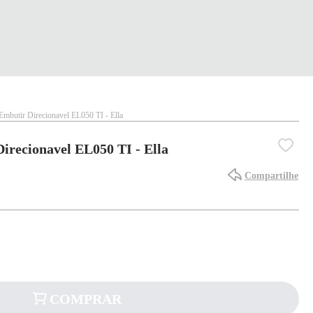
Embutir Direcionavel EL050 TI - Ella
irecionavel EL050 TI - Ella
Compartilhe
COMPRAR