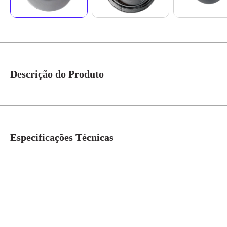
Descrição do Produto
Spot Dicroica Embutir Direcionável EL050 TI - Ella * Imagem meramente i
Especificações Técnicas
Modelo/Instalação
Embutir