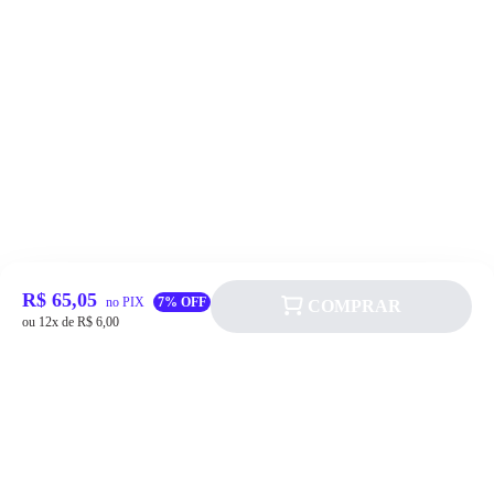
R$ 65,05
no PIX
7% OFF
COMPRAR
ou 12x de R$ 6,00
Siga a Allever nas redes sociais!