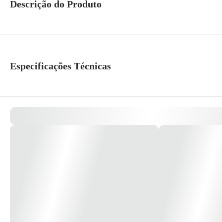
Descrição do Produto
Spot Dicroica Embutir Recuado P/1 AR111 BR/BR 45G Snoow Ref.SN2754 
Especificações Técnicas
Modelo/Instalação
Embutir