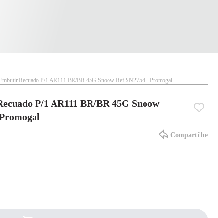
a Embutir Recuado P/1 AR111 BR/BR 45G Snoow Ref.SN2754 - Promogal
 Recuado P/1 AR111 BR/BR 45G Snoow
 Promogal
Compartilhe