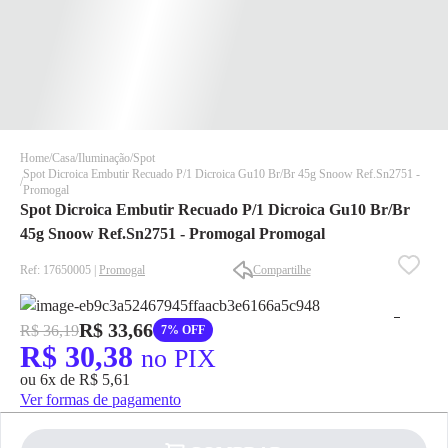
Home
Casa
Iluminação
Spot
Spot Dicroica Embutir Recuado P/1 Dicroica Gu10 Br/Br 45g Snoow Ref.Sn2751 -
Promogal
Spot Dicroica Embutir Recuado P/1 Dicroica Gu10 Br/Br
45g Snoow Ref.Sn2751 - Promogal Promogal
Ref: 17650005 |
Promogal
Compartilhe
✕
✕
✕
R$ 33,66
R$ 36,19
7% OFF
DISPONÍVEL APENAS PARA CPF
R$ 30,38
no PIX
Na Eletrotrafo sua compra já vem com o imposto pago, e você
ou 6x de R$ 5,61
não precisa se preocupar em pagar o imposto de importação
Ver formas de pagamento
quando seu pedido chegar, você ainda conta com a devolução
grátis em até 7 dias.