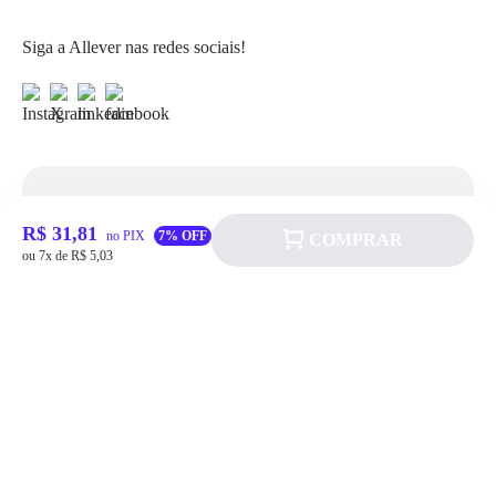
Siga a Allever nas redes sociais!
Atendimento
R$ 31,81
no PIX
7% OFF
COMPRAR
ou 7x de R$ 5,03
Fale Conosco
FAQ
Institucional
Política de pagamento
Quem somos
Prazos de Entrega
Política de Cookie
Fale conosco
Trocas e Devoluções
Política de Privacidadede Uso
(11) 4200-0010