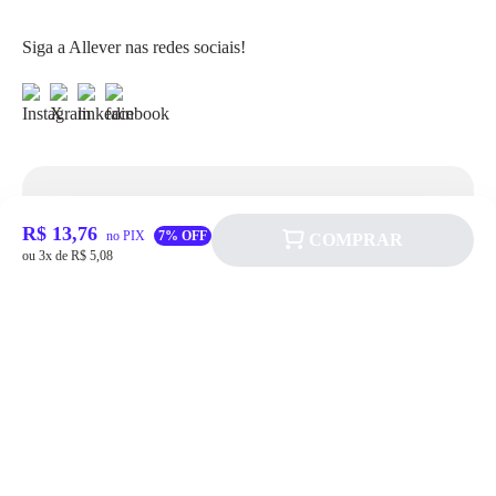
Siga a Allever nas redes sociais!
Atendimento
R$ 13,76
no PIX
7% OFF
COMPRAR
ou 3x de R$ 5,08
Fale Conosco
FAQ
Institucional
Política de pagamento
Quem somos
Prazos de Entrega
Política de Cookie
Fale conosco
Trocas e Devoluções
Política de Privacidadede Uso
(11) 4200-0010