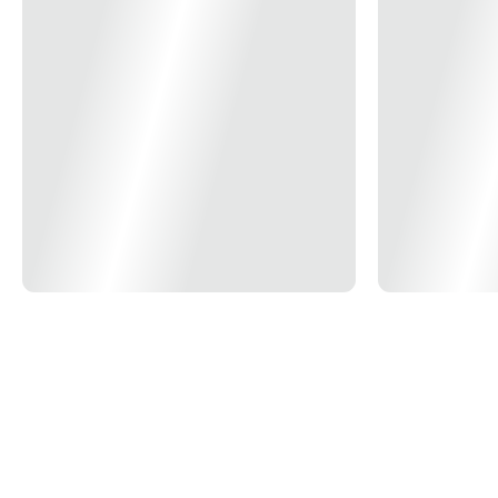
Dimensões Produto
100X100X35mm
Modelo/Instalação
Embutir