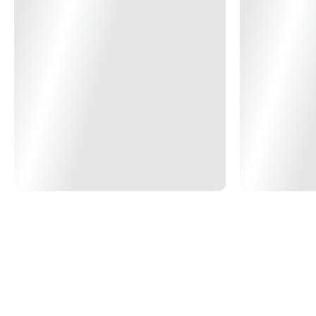
Dimensões Produto
L138 x P138 x A120mm
Modelo/Instalação
Embutir