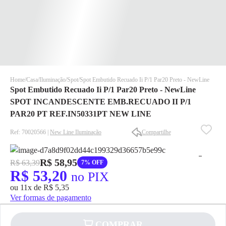
Home
Casa
Iluminação
Spot
Spot Embutido Recuado Ii P/1 Par20 Preto - NewLine
Spot Embutido Recuado Ii P/1 Par20 Preto - NewLine
SPOT INCANDESCENTE EMB.RECUADO II P/1
PAR20 PT REF.IN50331PT NEW LINE
Ref: 70020566 |
New Line Iluminação
Compartilhe
✕
✕
R$ 58,95
✕
R$ 63,39
7% OFF
R$ 53,20
no PIX
DISPONÍVEL APENAS PARA CPF
ou 11x de R$ 5,35
Na Eletrotrafo sua compra já vem com o imposto pago, e você
Ver formas de pagamento
não precisa se preocupar em pagar o imposto de importação
quando seu pedido chegar, você ainda conta com a devolução
grátis em até 7 dias.
COMPRAR