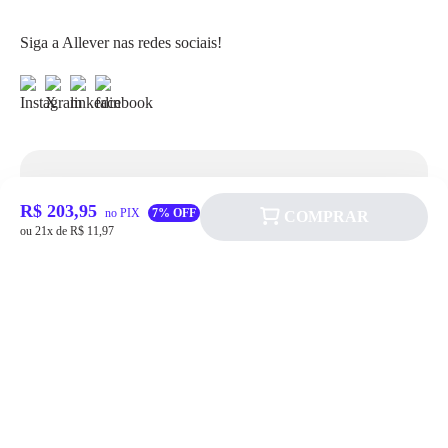
Siga a Allever nas redes sociais!
Atendimento
R$ 203,95
no PIX
7% OFF
COMPRAR
ou 21x de R$ 11,97
Fale Conosco
FAQ
Institucional
Política de pagamento
Quem somos
Prazos de Entrega
Política de Cookie
Fale conosco
Trocas e Devoluções
Política de Privacidadede Uso
(11) 4200-0010