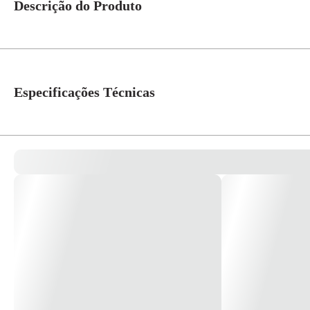
Descrição do Produto
Spot Embutido Recuado Quadrado P/1 Ar111 Abs Branco - Save Energy
Especificações Técnicas
Tipo de Lâmpada
LED
Peso
120g
Soquete
GU10
Tamanho Nicho
155x155x90mm
Formato
Quadrado
Modelo
Face Recuada