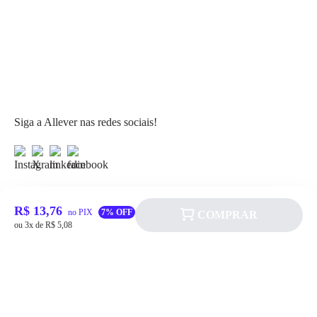
Siga a Allever nas redes sociais!
R$ 13,76
no PIX
7% OFF
COMPRAR
ou 3x de R$ 5,08
Atendimento
Fale Conosco
FAQ
Institucional