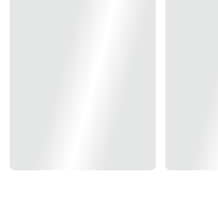
Vida Útil Mediana
25.000 H
Ângulo De Facho
38°
Eficiência
77, 7 lm/W
Intensidade Luminosa
730 cd
Fator de potência
> 0.5
Frequência
50/60 Hz
Voltagem
Bivolt
Formato
Quadrado
Grau de Proteção
IP-20
Temperatura
– 20°C a 40°C
Dimensões Produto
4.66 x 9.5 x 9.5cm
Modelo/Instalação
Embutir