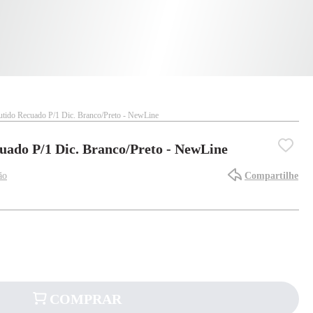
utido Recuado P/1 Dic. Branco/Preto - NewLine
uado P/1 Dic. Branco/Preto - NewLine
ão
Compartilhe
COMPRAR