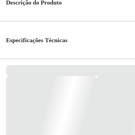
Descrição do Produto
"SPOT DICROICA FLAT EMB.RECUADO P/1 DIC.BR/PT REF.IN65002B
Especificações Técnicas
Potência Max (W)
50W
Tipo de Lâmpada
LED
Voltagem
Bivolt
Modelo
Flat
Cor
Branco
Dimensões Produto
L90 x P90 x A85 (mm)