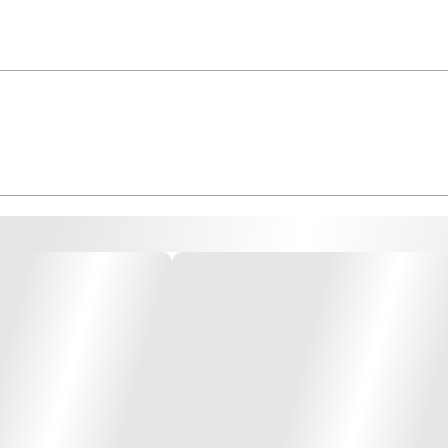
T/PT LÂMPADA NÃO INCLUSA! *Imagem meramente Ilustrativa