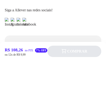
Siga a Allever nas redes sociais!
Atendimento
R$ 108,26
no PIX
7% OFF
COMPRAR
ou 12x de R$ 9,99
Fale Conosco
FAQ
Institucional
Política de pagamento
Quem somos
Prazos de Entrega
Política de Cookie
Fale conosco
Trocas e Devoluções
Política de Privacidadede Uso
(11) 4200-0010