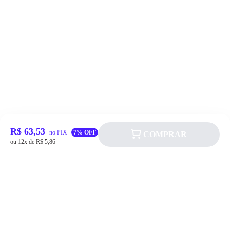
R$ 63,53
no PIX
7% OFF
COMPRAR
ou 12x de R$ 5,86
Siga a Allever nas redes sociais!