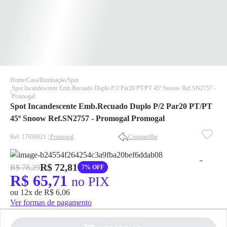
Home
Casa
Iluminação
Spot
Spot Incandescente Emb.Recuado Duplo P/2 Par20 PT/PT 45º Snoow Ref.SN2757 -
Promogal
Spot Incandescente Emb.Recuado Duplo P/2 Par20 PT/PT
45º Snoow Ref.SN2757 - Promogal Promogal
Ref: 17650021 |
Promogal
Compartilhe
✕
✕
✕
R$ 72,81
R$ 78,29
7% OFF
DISPONÍVEL APENAS PARA CPF
R$ 65,71
no PIX
Na Eletrotrafo sua compra já vem com o imposto pago, e você
ou 12x de R$ 6,06
não precisa se preocupar em pagar o imposto de importação
Ver formas de pagamento
quando seu pedido chegar, você ainda conta com a devolução
grátis em até 7 dias.