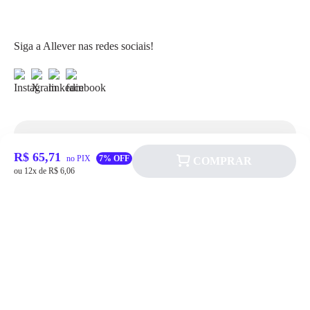
Siga a Allever nas redes sociais!
Atendimento
R$ 65,71
no PIX
7% OFF
COMPRAR
ou 12x de R$ 6,06
Fale Conosco
FAQ
Institucional
Política de pagamento
Quem somos
Prazos de Entrega
Política de Cookie
Fale conosco
Trocas e Devoluções
Política de Privacidadede Uso
(11) 4200-0010