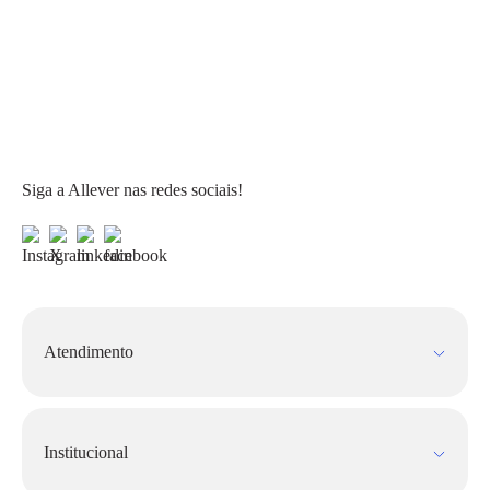
Siga a Allever nas redes sociais!
Atendimento
Fale Conosco
FAQ
Institucional