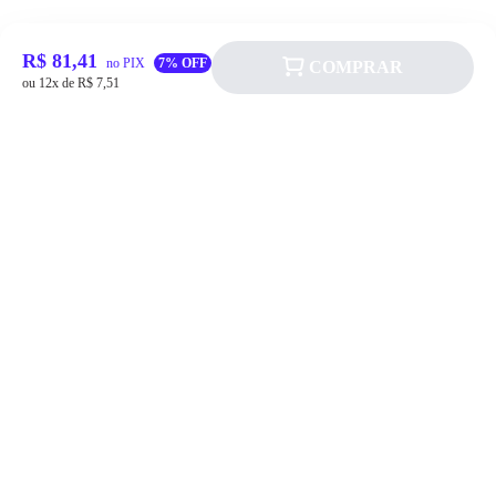
R$ 81,41
no PIX
7% OFF
COMPRAR
ou 12x de R$ 7,51
Siga a Allever nas redes sociais!
Atendimento