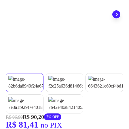
quando seu pedido chegar, você ainda conta com a devolução
grátis em até 7 dias.
R$ 90,20
R$ 96,99
7% OFF
R$ 81,41
no PIX