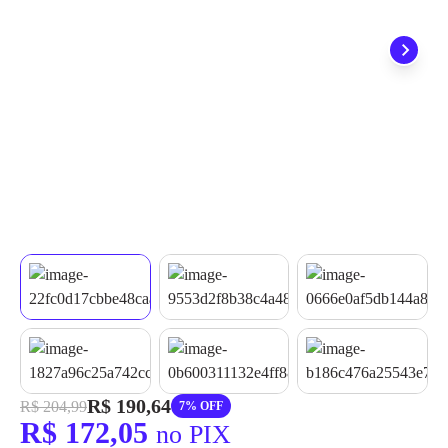
quando seu pedido chegar, você ainda conta com a devolução
grátis em até 7 dias.
R$ 190,64
R$ 204,99
7% OFF
R$ 172,05
no PIX