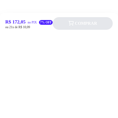
R$ 172,05
no PIX
7% OFF
COMPRAR
ou 21x de R$ 10,09
Siga a Allever nas redes sociais!
Atendimento