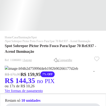
Home
Casa
Iluminação
Spot
Spot Sobrepor Pictor Preto Fosco Para/1par 70 Ref.937 - Acend Iluminação
Spot Sobrepor Pictor Preto Fosco Para/1par 70 Ref.937 -
Acend Iluminação
Ref: 11086001 |
Agrojet
Compartilhe
✕
✕
R$ 159,95
R$ 171,99
7% OFF
✕
R$ 144,35
no PIX
DISPONÍVEL APENAS PARA CPF
ou 17x de R$ 10,26
Na Eletrotrafo sua compra já vem com o imposto pago, e você
Ver formas de pagamento
não precisa se preocupar em pagar o imposto de importação
quando seu pedido chegar, você ainda conta com a devolução
Restam só
10 unidades
grátis em até 7 dias.