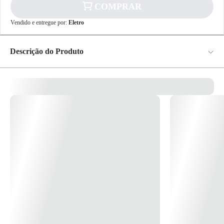
COMPRAR
✕
pagamento
Vendido e entregue por:
Eletro
R$ 144,35
no PIX
Para pagamento via PIX será gerada uma chave
Descrição do Produto
e um QR Code ao finalizar o processo de
compra.
Pix
Spot Sobrepor Pictor Preto Fosco Para/1par 70 Ref.937 - Acend
Iluminação *Imagem meramente Ilustrativa*
Cartão de
Crédito