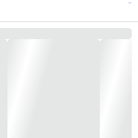
de irrigação? A Irriga LF Tigre é ideal para utilizar nas linhas
para as instalações de linhas fixas enterradas ou parcialmente expostas.