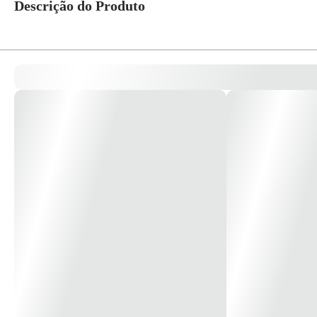
Descrição do Produto
TE BSA SOLDAVEL IRRIGA-LF 35MM Código:34.77.400.5 Quer a garantia de du
principais ou ramais do sistema de irrigação localizada por gotejamento em
*Imagem meramente ilustrativa*