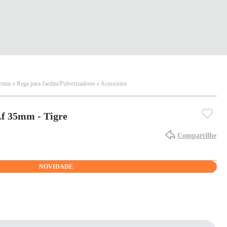
ntas e Rega para Jardim
Pulverizadores e Acessórios
Lf 35mm - Tigre
Compartilhe
NOVIDADE