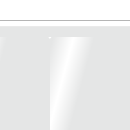
rabilidade e resistência a intempéries e a produtos químicos no seu projeto 
 microaspersão e também a irrigação convencional. São tubos e conexões de PVC 