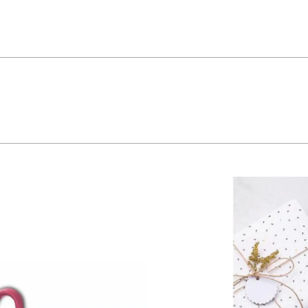
 performance avançada. A linha de tesouras Supercort, com lâminas de aço inox
s: Lâmina de aço inox. Cabo de polipropileno. Uso seguro e Adequado: Antes da 
anças. Para uma maior durabilidade dos produtos, recomenda-se secar bem ante