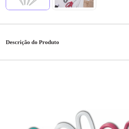
Descrição do Produto
Tesoura uso geral 7"
Em casa, ela é item básico. Na escola, é cheia de estilo. No trabalho, tem
diferentes cores para, literalmente, cortar a monotonia. Informações Gerai
perfurante: tenha cuidado ao manusear e mantenha fora do alcance das cri
embalagens siga as orientações de reciclagem vigentes.
Garantia: 90 dias para vícios ou defeitos de fabricação.