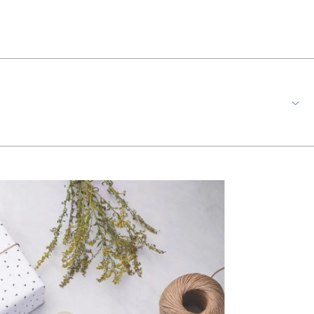
 e cabos de polipropileno, oferece um modelo para cada ocasião, com
primeira utilização, lave bem a peça e seque-a. Produto cortante e
s de guardar, mesmo após lavagem em máquina. Para descarte dos produtos e