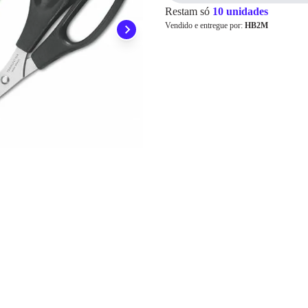
Restam só
10 unidades
Pix
Vendido e entregue por:
HB2M
Cartão de
Crédito