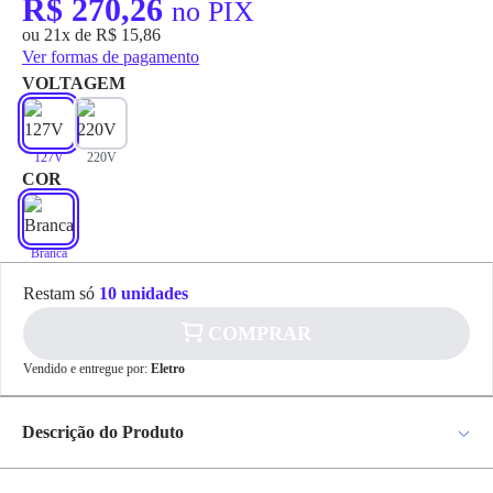
R$ 270,26
no PIX
ou 21x de R$ 15,86
Ver formas de pagamento
VOLTAGEM
127V
220V
COR
✕
pagamento
R$ 270,26
no PIX
Branca
Para pagamento via PIX será gerada uma chave
Restam só
10 unidades
e um QR Code ao finalizar o processo de
compra.
Pix
COMPRAR
Vendido e entregue por:
Eletro
Cartão de
Descrição do Produto
Crédito
Torneira Elétrica Pratica Touch Eletrônica 5500W 127V Branca -