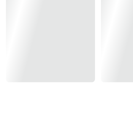
Luminoso como indicativo de temperatura. Braile: Facilidade para a
troca de temperatura. Fácil troca de resistência. Tecnologia One Touch:
Com um toque tenha a água na temperatura máxima ou mínima. *
Imagem meramente ilustrativa*