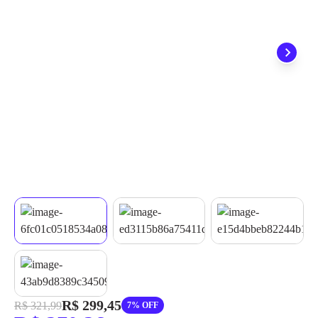
quando seu pedido chegar, você ainda conta com a devolução
grátis em até 7 dias.
R$ 299,45
R$ 321,99
7% OFF