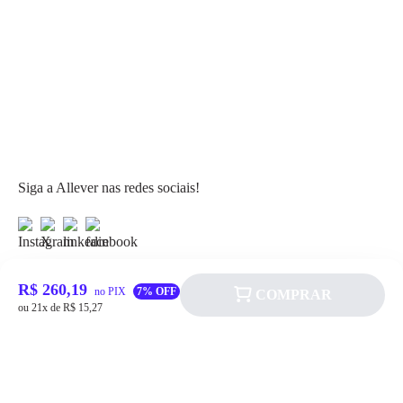
Siga a Allever nas redes sociais!
R$ 260,19
no PIX
7% OFF
COMPRAR
ou 21x de R$ 15,27
Atendimento
Fale Conosco
FAQ