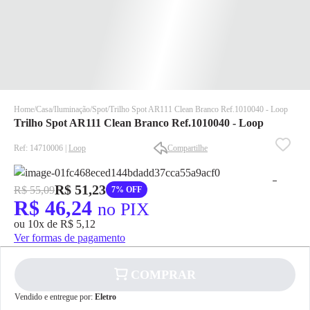
Home
Casa
Iluminação
Spot
Trilho Spot AR111 Clean Branco Ref.1010040 - Loop
Trilho Spot AR111 Clean Branco Ref.1010040 - Loop
Ref: 14710006 |
Loop
Compartilhe
R$ 51,23
R$ 55,09
7% OFF
R$ 46,24
✕
✕
no PIX
✕
ou 10x de R$ 5,12
Ver formas de pagamento
DISPONÍVEL APENAS PARA CPF
Na Eletrotrafo sua compra já vem com o imposto pago, e você
não precisa se preocupar em pagar o imposto de importação
COMPRAR
quando seu pedido chegar, você ainda conta com a devolução
✕
Vendido e entregue por:
Eletro
grátis em até 7 dias.
pagamento