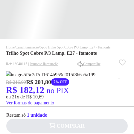
Home
Casa
Iluminação
Spot
Trilho Spot Cobre P/3 Lamp. E27 - Itamonte
Trilho Spot Cobre P/3 Lamp. E27 - Itamonte
Ref: 16940115 |
Itamonte Iluminação
Compartilhe
R$ 201,80
R$ 216,99
7% OFF
R$ 182,12
✕
✕
no PIX
✕
ou 21x de R$ 10,69
Ver formas de pagamento
DISPONÍVEL APENAS PARA CPF
Na Eletrotrafo sua compra já vem com o imposto pago, e você
Restam só
1 unidade
não precisa se preocupar em pagar o imposto de importação
quando seu pedido chegar, você ainda conta com a devolução
COMPRAR
✕
grátis em até 7 dias.
pagamento