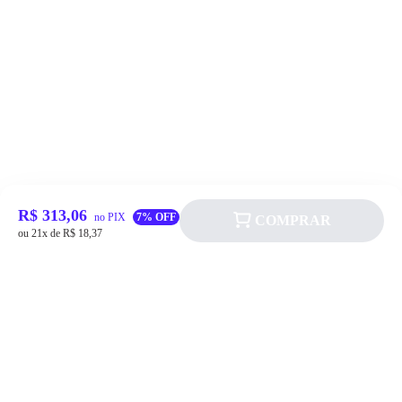
R$ 313,06
no PIX
7% OFF
COMPRAR
ou 21x de R$ 18,37
Siga a Allever nas redes sociais!