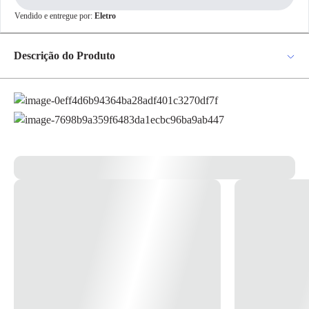
✕
Vendido e entregue por:
Eletro
pagamento
R$ 313,06
no PIX
Descrição do Produto
Para pagamento via PIX será gerada uma chave
e um QR Code ao finalizar o processo de
Trilho Spot Gelinho Cromado Ref.250/3 - Colina * Imagem meramente
compra.
Pix
ilustrativas
Cartão de
Crédito