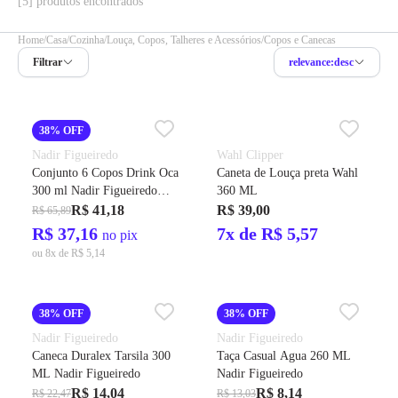
[5] produtos encontrados
Home
Casa
Cozinha
Louça, Copos, Talheres e Acessórios
Copos e Canecas
Filtrar
relevance:desc
38% OFF
Nadir Figueiredo
Wahl Clipper
Conjunto 6 Copos Drink Oca
Caneta de Louça preta Wahl
300 ml Nadir Figueiredo
360 ML
7729/452
R$ 41,18
R$ 39,00
R$ 65,89
R$ 37,16
7x de R$ 5,57
no pix
ou 8x de R$ 5,14
38% OFF
38% OFF
Nadir Figueiredo
Nadir Figueiredo
Caneca Duralex Tarsila 300
Taça Casual Agua 260 ML
ML Nadir Figueiredo
Nadir Figueiredo
R$ 14,04
R$ 8,14
R$ 22,47
R$ 13,03