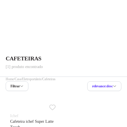
CAFETEIRAS
[1] produto encontrado
Home
Casa
Eletroportáteis
Cafeteiras
Filtrar
relevance:desc
Ichef
Cafeteira ichef Super Latte