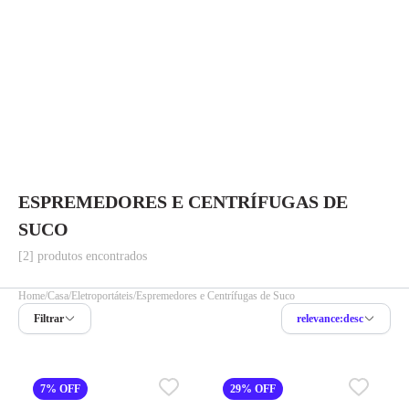
ESPREMEDORES E CENTRÍFUGAS DE
SUCO
[2] produtos encontrados
Home
Casa
Eletroportáteis
Espremedores e Centrífugas de Suco
Filtrar
relevance:desc
7% OFF
29% OFF