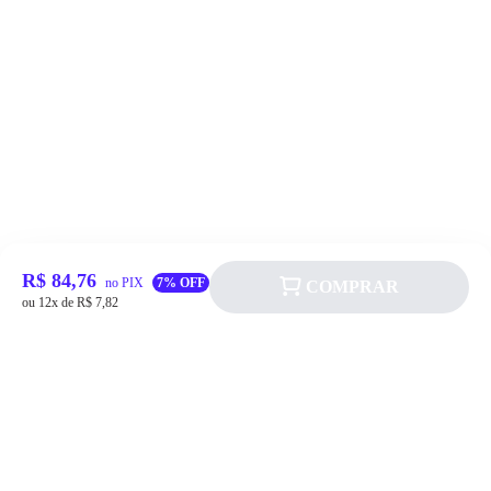
R$ 84,76
no PIX
7% OFF
COMPRAR
ou 12x de R$ 7,82
Siga a Allever nas redes sociais!