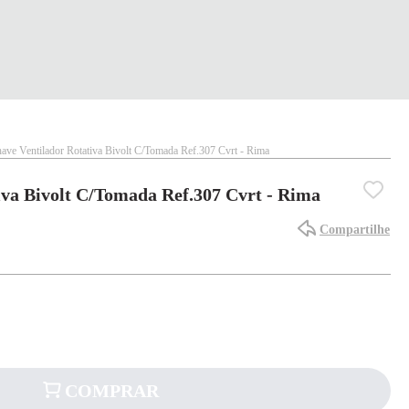
ave Ventilador Rotativa Bivolt C/Tomada Ref.307 Cvrt - Rima
iva Bivolt C/Tomada Ref.307 Cvrt - Rima
Compartilhe
COMPRAR