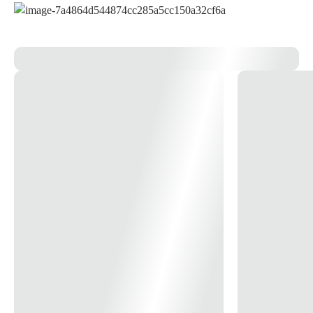
Umidifica e resfria o ar sem fechar portas ou janelas
Contém filtros de nylon
Sistema de desligamento automático
Acompanha frascos de gel refrigerante
Swing automático e manual horizontal e vertical
3 níveis de intensidade da névoa
Rodas deslizantes com trava
Puxador para facilitar o transporte
Ideal para áreas amplas
Produto com selo INMETRO
Nome do produto: Climatizador de Ar Big Air 45 Litros
SKU: FBFN45M1NA
Níveis de Intensidade: 3
Dimensões: 945 x 545 x 420 mm