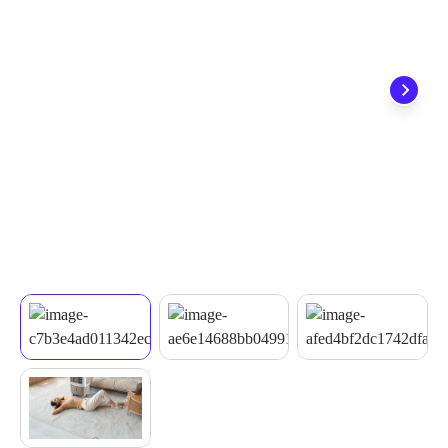
quando seu pedido chegar, você ainda conta com a devolução
grátis em até 7 dias.