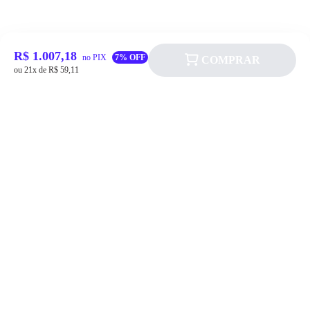
R$ 1.007,18
no PIX
7% OFF
COMPRAR
ou 21x de R$ 59,11
Siga a Allever nas redes sociais!
Atendimento