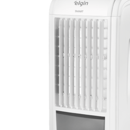
Indicador visual do nível de água
Fácil de armazenar e usar no dia a dia
Nome do produto: Climatizador Smart (FSF) 3,5 Litros
SKU: FSFN04N1IA
Níveis de Intensidade: 3
Dimensões: 565 x 245 x 280 mm
Voltagem: 127V
EAN: 7897013579219
Timer: Não
Peso: 4,95 kg
Compartimento para Gelo: Não
Painel Eletrônico: Não
Indicação de Nível: Sim
Air Swing: Sim