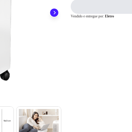
ainda conta com a devolução grátis em até 7 dias.
Para pagamento via PIX será gerada uma chave e um QR
Code ao finalizar o processo de compra.
Vendido e entregue por:
Eletro
Pix
Cartão de
Crédito