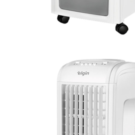
Vazão de Ar: 300 m3/h
Capacidade do Tanque: 3,5L
*Imagens Meramente Ilustrativas