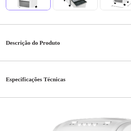
Descrição do Produto
Climatizador Ar Portátil 3,5LTS 44W 127V 4 em 1 Resfria Ventila Umidif
4 em 1: resfria, ventila, umidifica e purifica o ar
Especificações Técnicas
Elimina até 99% de fungos, ácaros, vírus e bactérias
Vibração ultrassônica de alta frequência
Tanque removível com capacidade de 3,5 litros
Tensão
127V
Design compacto
Rodízios 360° e puxador
Aletas com movimento automático