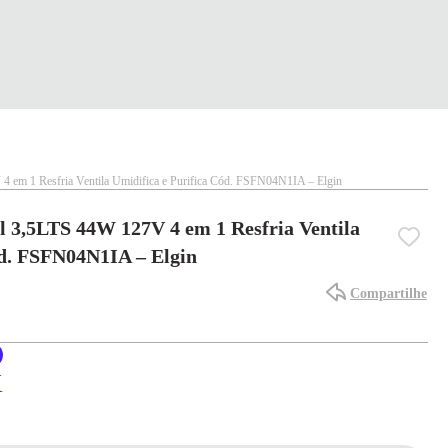
 4 em 1 Resfria Ventila Umidifica e Purifica Cód. FSFN04N1IA – Elgin
l 3,5LTS 44W 127V 4 em 1 Resfria Ventila
ód. FSFN04N1IA – Elgin
Compartilhe
X