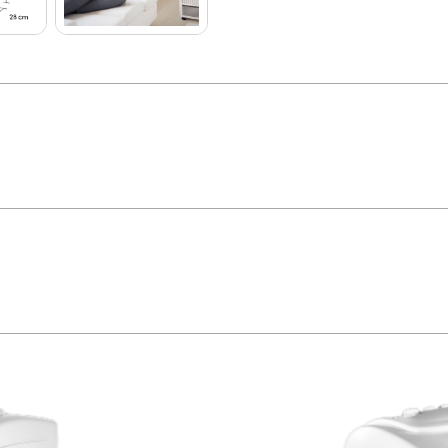
ica e Purifica Cód. FSFN04N1IA – Elgin