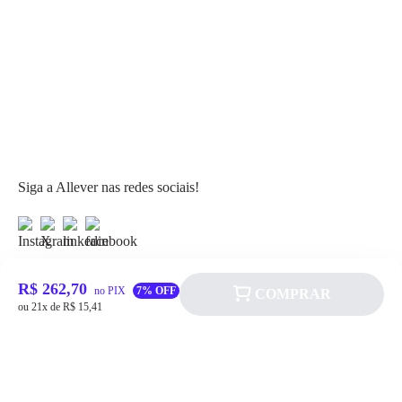
Siga a Allever nas redes sociais!
R$ 262,70
no PIX
7% OFF
COMPRAR
ou 21x de R$ 15,41
Atendimento
Fale Conosco
FAQ