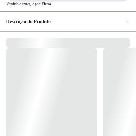
✕
Vendido e entregue por:
Eletro
pagamento
R$ 16,78
no PIX
Descrição do Produto
Para pagamento via PIX será gerada uma chave
e um QR Code ao finalizar o processo de
compra.
Mata-Junta Sistema X Cotovelo Interno 30401 Pial. Para canaletas 110
Pix
x 20. * Imagem meramente ilustrativa *
Cartão de
Crédito