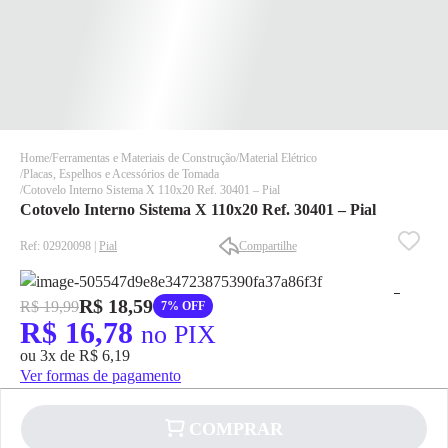
Home
Ferramentas e Materiais de Construção
Material Elétrico
Placas, Espelhos e Acessórios de Tomada
Cotovelo Interno Sistema X 110x20 Ref. 30401 – Pial
Cotovelo Interno Sistema X 110x20 Ref. 30401 – Pial
Ref: 02920098 |
Pial
Compartilhe
✕
✕
R$ 18,59
R$ 19,99
7% OFF
✕
R$ 16,78
no PIX
DISPONÍVEL APENAS PARA CPF
ou 3x de R$ 6,19
Na Eletrotrafo sua compra já vem com o imposto pago, e você
Ver formas de pagamento
não precisa se preocupar em pagar o imposto de importação
quando seu pedido chegar, você ainda conta com a devolução
COMPRAR
grátis em até 7 dias.