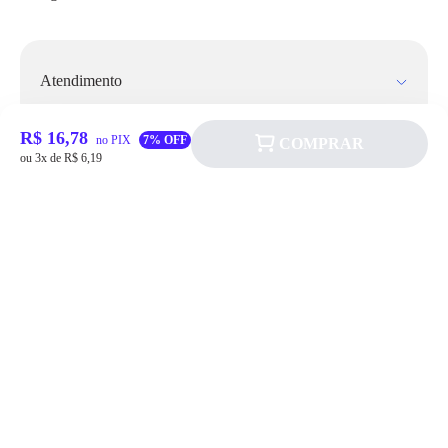
Atendimento
Fale Conosco
R$ 16,78
no PIX
7% OFF
COMPRAR
ou 3x de R$ 6,19
FAQ
Institucional
Política de pagamento
Quem somos
Prazos de Entrega
Política de Cookie
Fale conosco
Trocas e Devoluções
Política de Privacidadede Uso
(11) 4200-0010
Termos e Condições
08:00 às 20:00 segunda a sexta
Allever Marketplace
Lojas
faleconosco@allever.com
Venda na Allever
Formas de Pagamento