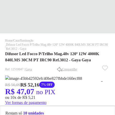
Home
Casa
Iluminação
Difusor Led Focco P/Trilho Mag.48v 120º 12W 4000K 840LMS 30CM PT IRC90
Ref.3012 - Gaya
Difusor Led Focco P/Trilho Mag.48v 120º 12W 4000K
840LMS 30CM PT IRC90 Ref.3012 - Gaya Gaya
Ref: 12510047 |
Gaya
Compartilhe
✕
✕
✕
R$ 52,16
R$ 56,09
7% OFF
DISPONÍVEL APENAS PARA CPF
R$ 47,07
no PIX
Na Eletrotrafo sua compra já vem com o imposto pago, e você
ou 10x de R$ 5,21
não precisa se preocupar em pagar o imposto de importação
Ver formas de pagamento
quando seu pedido chegar, você ainda conta com a devolução
grátis em até 7 dias.
Restam só
10 unidades