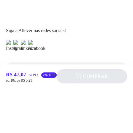
Siga a Allever nas redes sociais!
R$ 47,07
Atendimento
no PIX
7% OFF
COMPRAR
ou 10x de R$ 5,21
Fale Conosco
FAQ
Institucional
Política de pagamento
Quem somos
Prazos de Entrega
Política de Cookie
Fale conosco