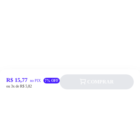
R$ 15,77
no PIX
7% OFF
COMPRAR
ou 3x de R$ 5,82
Siga a Allever nas redes sociais!