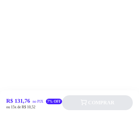
R$ 131,76
no PIX
7% OFF
COMPRAR
ou 15x de R$ 10,52
Siga a Allever nas redes sociais!