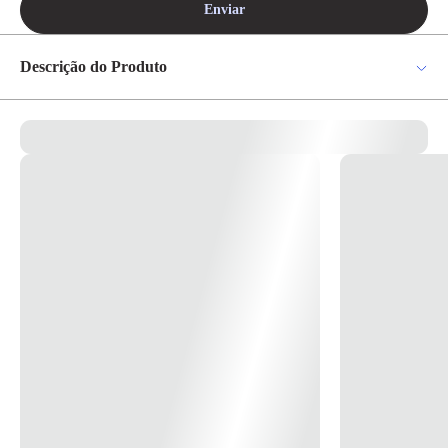
Enviar
Descrição do Produto
Esquadro 8" Inox Ref.3044-8 Cod. 062.810 - Robust Código:062 810
Referencia:R3044-8” Comprimento:200mm Polegadas: 8” *Imagem
meramente Ilustrativa